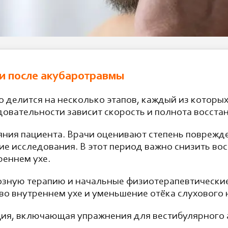
и после акубаротравмы
 делится на несколько этапов, каждый из которых
довательности зависит скорость и полнота восста
яния пациента. Врачи оценивают степень поврежд
ие исследования. В этот период важно снизить во
реннем ухе.
озную терапию и начальные физиотерапевтически
о внутреннем ухе и уменьшение отёка слухового 
ция, включающая упражнения для вестибулярного 