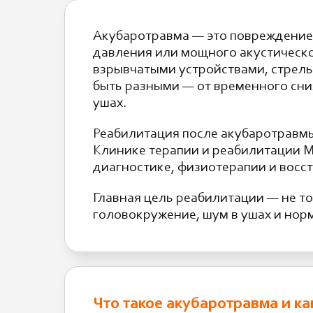
Акубаротравма — это повреждение 
давления или мощного акустическог
взрывчатыми устройствами, стрель
быть разными — от временного сни
ушах.
Реабилитация после акубаротравм
Клинике терапии и реабилитации M
диагностике, физиотерапии и восс
Главная цель реабилитации — не то
головокружение, шум в ушах и нор
Что такое акубаротравма и ка