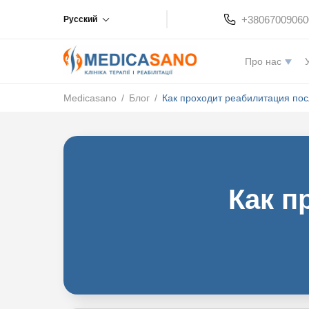
+38067009060
Русский
Про нас
Medicasano
/
Блог
/
Как проходит реабилитация по
Как п