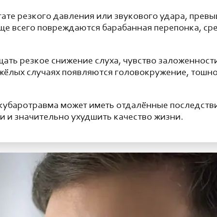
тате резкого давления или звукового удара, пре
е всего повреждаются барабанная перепонка, сред
ать резкое снижение слуха, чувство заложенности
яжёлых случаях появляются головокружение, тошно
акубаротравма может иметь отдалённые последств
и и значительно ухудшить качество жизни.