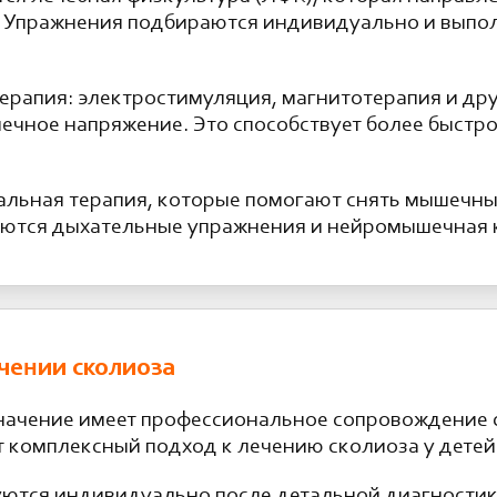
 Упражнения подбираются индивидуально и выпо
ерапия: электростимуляция, магнитотерапия и др
чное напряжение. Это способствует более быстр
альная терапия, которые помогают снять мышечны
уются дыхательные упражнения и нейромышечная 
ечении сколиоза
начение имеет профессиональное сопровождение 
 комплексный подход к лечению сколиоза у детей
тся индивидуально после детальной диагностики