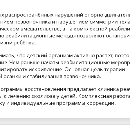
мых распространённых нарушений опорно-двигател
ением позвоночника и нарушением симметрии тела
ическом вмешательстве, а на комплексной реабили
нно реабилитационные методы позволяют останов
изни ребёнка.
мать, что детский организм активно растёт, поэ
ние. Чем раньше начаты реабилитационные меропр
мизировать искривление. Основная цель терапии 
 осанки и стабилизация позвоночника.
рограммы восстановления предлагает клиника ре
к лечению сколиоза у детей. Комплексная работа
ку и индивидуальные программы коррекции.