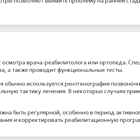
тры позволяют выявить проблему на ранней стади
с осмотра врача-реабилитолога или ортопеда. Сп
аза, а также проводит функциональные тесты.
я обычно используется рентгенография позвоночн
альную тактику лечения. В некоторых случаях пр
лжна быть регулярной, особенно в период активног
ания и корректировать реабилитационную програ