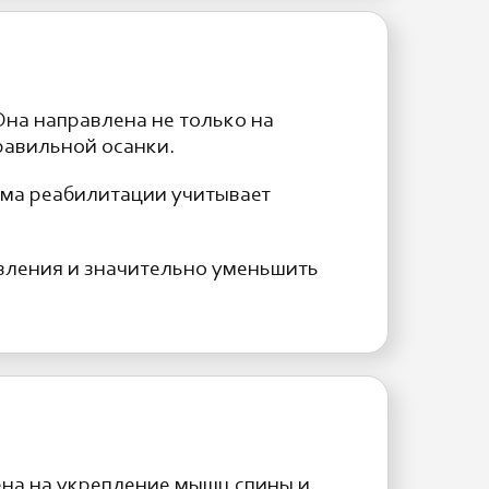
на направлена не только на
равильной осанки.
ма реабилитации учитывает
вления и значительно уменьшить
ена на укрепление мышц спины и