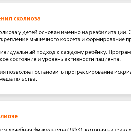
ения сколиоза
лиоза у детей основан именно на реабилитации. О
 укрепление мышечного корсета и формирование п
ивидуальный подход к каждому ребёнку. Програм
ское состояние и уровень активности пациента.
ия позволяет остановить прогрессирование искри
вмешательства.
олиозе
ся лечебная физкультура (ЛФК), которая направл