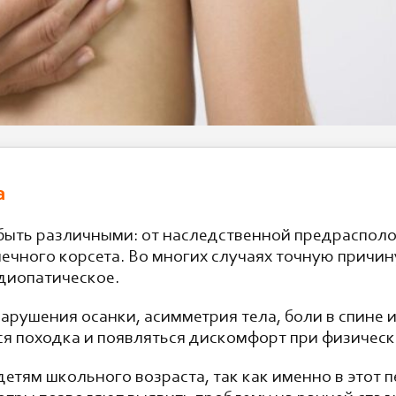
а
 быть различными: от наследственной предраспол
ечного корсета. Во многих случаях точную причин
диопатическое.
рушения осанки, асимметрия тела, боли в спине и
я походка и появляться дискомфорт при физическ
етям школьного возраста, так как именно в этот 