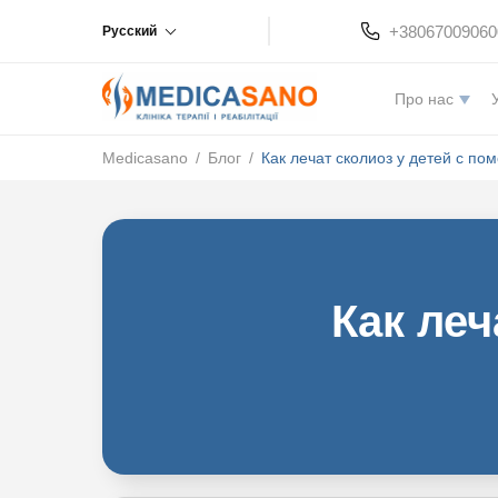
+38067009060
Русский
Про нас
Medicasano
/
Блог
/
Как лечат сколиоз у детей с п
Как леч