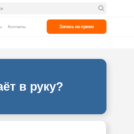
Запись на прием
ы
Контакты
аёт в руку?