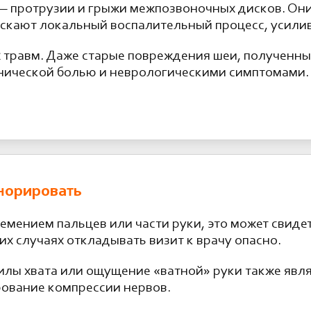
— протрузии и грыжи межпозвоночных дисков. Он
пускают локальный воспалительный процесс, усил
х травм. Даже старые повреждения шеи, полученны
онической болью и неврологическими симптомами.
гнорировать
емением пальцев или части руки, это может свиде
их случаях откладывать визит к врачу опасно.
силы хвата или ощущение «ватной» руки также яв
рование компрессии нервов.