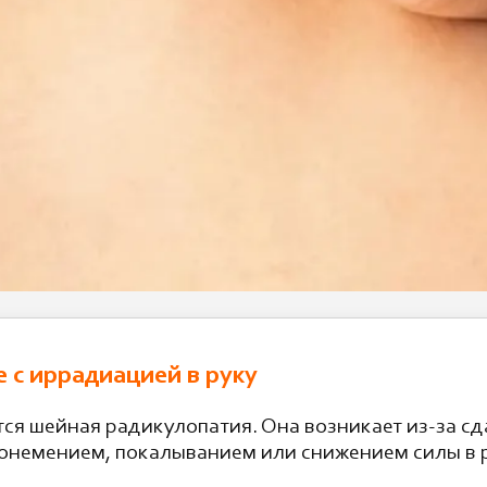
 с иррадиацией в руку
тся шейная радикулопатия. Она возникает из-за с
и онемением, покалыванием или снижением силы в 