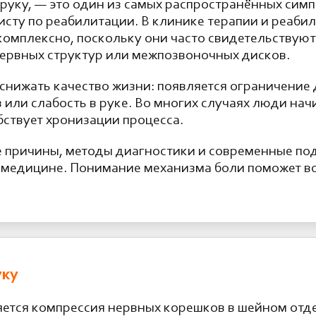
 руку, — это один из самых распространённых сим
исту по реабилитации. В клинике терапии и реаби
комплексно, поскольку они часто свидетельствуют
нервных структур или межпозвоночных дисков.
снижать качество жизни: появляется ограничение
или слабость в руке. Во многих случаях люди нач
бствует хронизации процесса.
е причины, методы диагностики и современные по
медицине. Понимание механизма боли поможет во
уку
яется компрессия нервных корешков в шейном отд