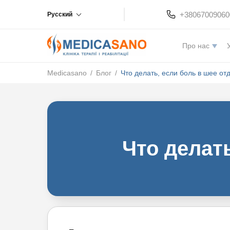
+38067009060
Русский
Про нас
Medicasano
/
Блог
/
Что делать, если боль в шее отд
Что делать