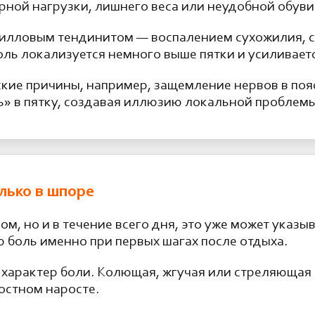
рной нагрузки, лишнего веса или неудобной обуви
 ахилловым тендинитом — воспалением сухожилия
боль локализуется немного выше пятки и усиливает
ские причины, например, защемление нервов в поя
ь» в пятку, создавая иллюзию локальной проблемы
олько в шпоре
ом, но и в течение всего дня, это уже может указ
 боль именно при первых шагах после отдыха.
 характер боли. Колющая, жгучая или стреляющая 
костном наросте.