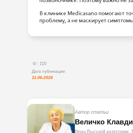
позвоночнике. Поэтому важно не з
В клинике Medicasano помогают то
проблему, а не маскирует симптомы
110
Дата публикации:
11.06.2026
Автор статьи
Величко Клавд
Врач Высшей категории, 