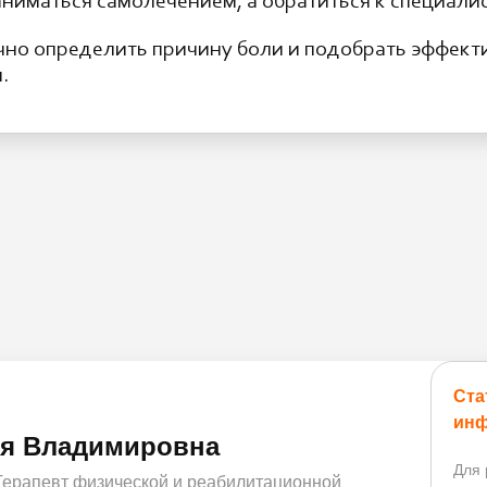
аниматься самолечением, а обратиться к специали
чно определить причину боли и подобрать эффекти
.
Ста
инф
ия Владимировна
Для 
Терапевт физической и реабилитационной