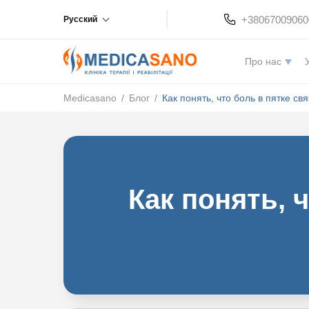
+38067009060
Русский
Про нас
Medicasano
/
Блог
/
Как понять, что боль в пятке св
Как понять, 